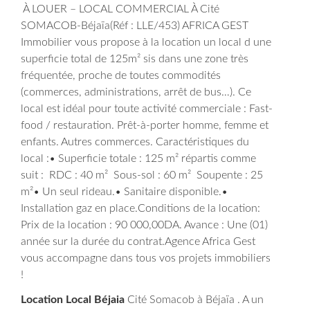
À LOUER – LOCAL COMMERCIAL À Cité
SOMACOB-Béjaïa(Réf : LLE/453) AFRICA GEST
Immobilier vous propose à la location un local d une
superficie total de 125m² sis dans
une zone très
fréquentée, proche de toutes commodités
(commerces, administrations, arrêt de bus…).
Ce
local est idéal pour toute activité commerciale :
Fast-
food / restauration.
Prêt-à-porter homme, femme et
enfants.
Autres commerces.
Caractéristiques du
local :• Superficie totale : 125 m² répartis comme
suit :
RDC : 40 m²
Sous-sol : 60 m²
Soupente : 25
m²• Un seul rideau.• Sanitaire disponible.•
Installation gaz en place.
Conditions de la location:
Prix de la location : 90 000,00DA.
Avance : Une (01)
année sur la durée du contrat.
Agence Africa Gest
vous accompagne dans tous vos projets immobiliers
!
Location Local Béjaia
Cité Somacob à Béjaïa . A un