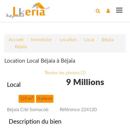
Toggl
navig
Accueil
Immobilier
Location
Local
Béjaïa
Béjaia
Location Local Béjaia à Béjaïa
Toutes les photos (1)
9 Millions
Local
2
125 m
0 pièces
Béjaia Cité Somacob
Référence 224120
Description du bien