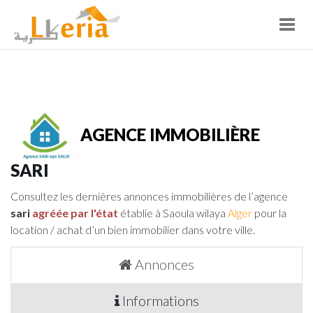
Toggl
navig
AGENCE IMMOBILIÈRE
SARI
Consultez les dernières annonces immobilières de l’agence
sari
agréée par l'état
établie à Saoula wilaya
Alger
pour la
location / achat d’un bien immobilier dans votre ville.
Annonces
Informations