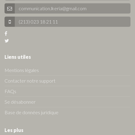
communication.lkeria@gmail.com
(213) 023 18 21 11
Liens utiles
Mentions légales
Contacter notre support
FAQs
Se désabonner
Base de données juridique
Les plus