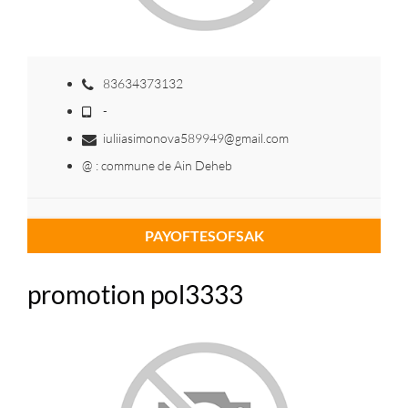
83634373132
-
iuliiasimonova589949@gmail.com
@ : commune de Ain Deheb
PAYOFTESOFSAK
promotion pol3333