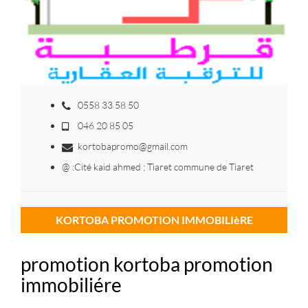
0558 33 58 50
046 20 85 05
kortobapromo@gmail.com
@ :Cité kaid ahmed ; Tiaret commune de Tiaret
KORTOBA PROMOTION IMMOBILIèRE
promotion kortoba promotion
immobiliére