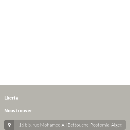
Lkeria
Nous trouver
16 bis, rue Mohamed Ali Bettouche, Rostomia.
Alger
.