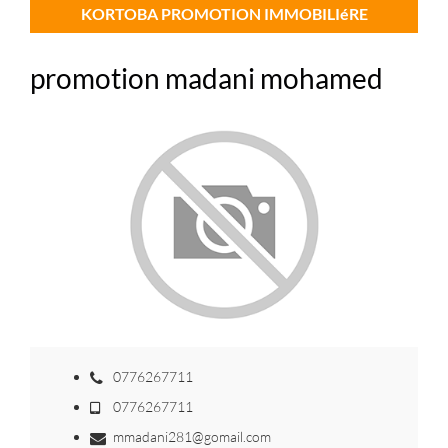
KORTOBA PROMOTION IMMOBILIéRE
promotion madani mohamed
0776267711
0776267711
mmadani281@gomail.com