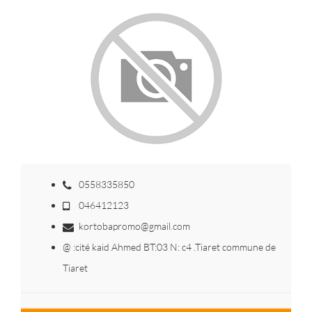
0558335850
046412123
kortobapromo@gmail.com
@ :cité kaid Ahmed BT:03 N: c4 .Tiaret commune de
Tiaret