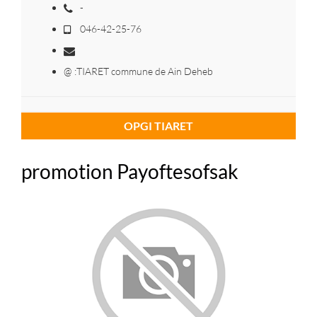
-
046-42-25-76
@ :TIARET commune de Ain Deheb
OPGI TIARET
promotion Payoftesofsak