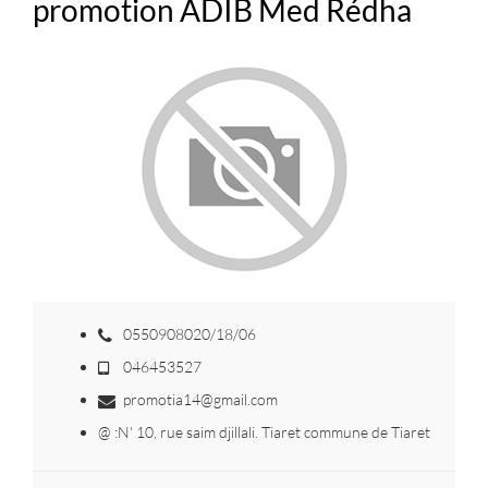
promotion ADIB Med Rédha
0550908020/18/06
046453527
promotia14@gmail.com
@ :N' 10, rue saim djillali. Tiaret commune de Tiaret