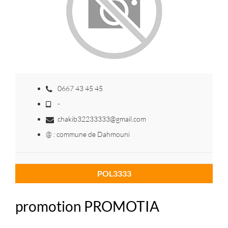
0667 43 45 45
-
chakib32233333@gmail.com
@ : commune de Dahmouni
POL3333
promotion PROMOTIA