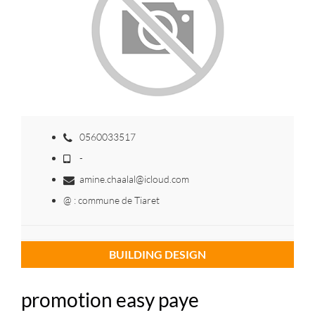
0560033517
-
amine.chaalal@icloud.com
@ : commune de Tiaret
BUILDING DESIGN
promotion easy paye