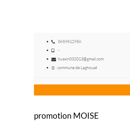
0659812956
-
hussin032013@gmail.com
@ : commune de Laghouat
promotion MOISE