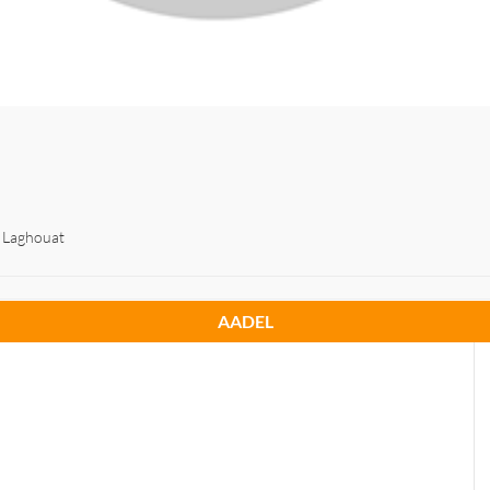
 Laghouat
AADEL