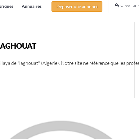
Créer un 
briques
Annuaires
Déposer une annonce
LAGHOUAT
aya de "laghouat" (Algérie). Notre site ne référence que les profe