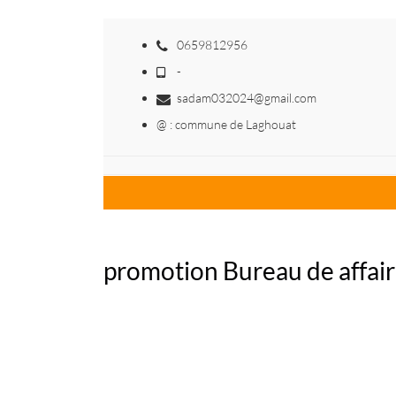
0659812956
-
sadam032024@gmail.com
@ : commune de Laghouat
promotion Bureau de affai