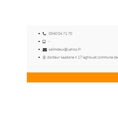
0540 04 71 70
-
salimdeux@yahoo.fr
@ :docteur saadane n 17 laghouat commune de