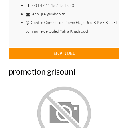
034 47 11 15 / 47 18 50
enpi_jijel@yahoo.fr
@ :Centre Commercial 2éme Etage Jijel B.P 65 B JIJEL
commune de Ouled Yahia Khadrouch
ENPI JIJEL
promotion grisouni