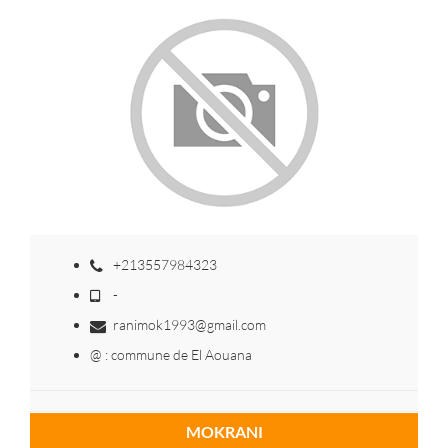
+213557984323
-
ranimok1993@gmail.com
@ : commune de El Aouana
MOKRANI