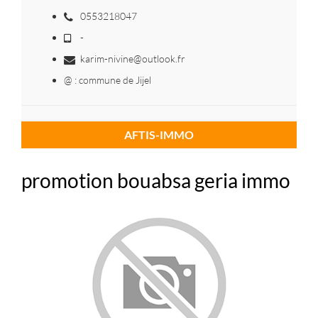
0553218047
-
karim-nivine@outlook.fr
@ : commune de Jijel
AFTIS-IMMO
promotion bouabsa geria immo