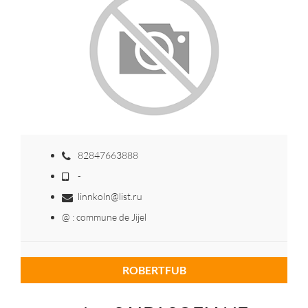
82847663888
-
linnkoln@list.ru
@ : commune de Jijel
ROBERTFUB