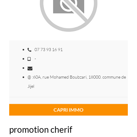
07 73 93 16 91
-
@ :60A, rue Mohamed Boubzari, 18000. commune de
Jijel
CAPRI IMMO
promotion cherif