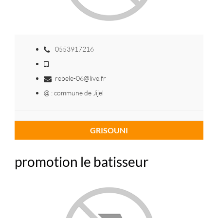
0553917216
-
rebele-06@live.fr
@ : commune de Jijel
GRISOUNI
promotion le batisseur