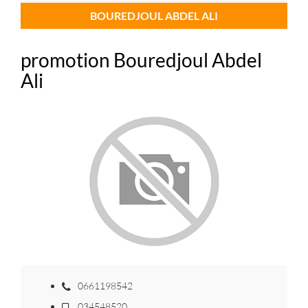
BOUREDJOUL ABDEL ALI
promotion Bouredjoul Abdel
Ali
0661198542
034548520