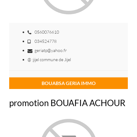
0560076610
034524778
geriatp@yahoo.fr
@ :jijel commune de Jijel
BOUABSA GERIA IMMO
promotion BOUAFIA ACHOUR