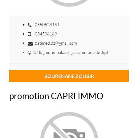
0550528161
034596169
batimed.dz@gmail.com
@ :37 logmons laakabi jijel commune de Jijel
BOURENANE ZOUBIR
promotion CAPRI IMMO