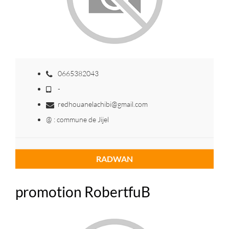
0665382043
-
redhouanelachibi@gmail.com
@ : commune de Jijel
RADWAN
promotion RobertfuB