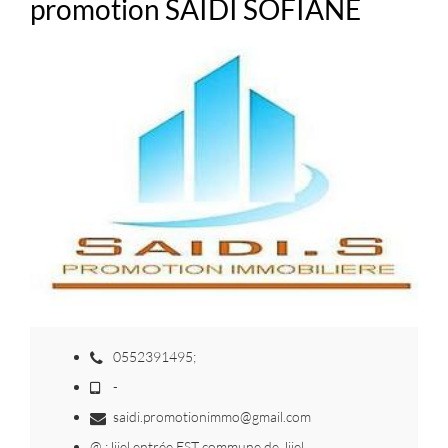
promotion SAIDI SOFIANE
0552391495;
-
saidi.promotionimmo@gmail.com
@ :Jijel entrée EST commune de Jijel