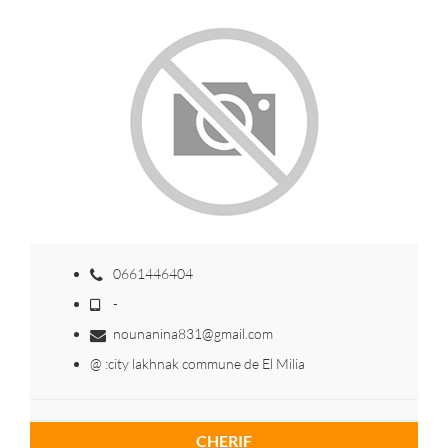
0661446404
-
nounanina831@gmail.com
@ :city lakhnak commune de El Milia
CHERIF