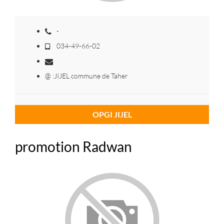
-
034-49-66-02
@ :JIJEL commune de Taher
OPGI JIJEL
promotion Radwan