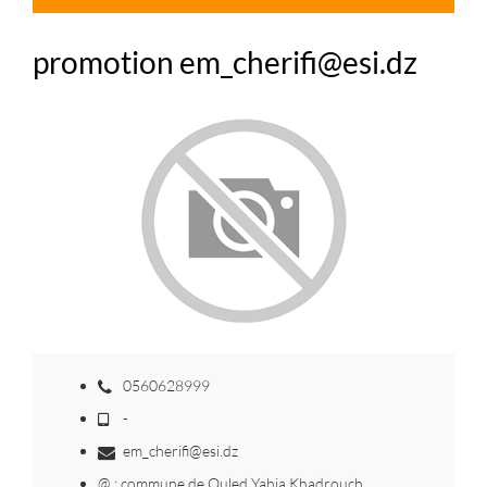
promotion em_cherifi@esi.dz
0560628999
-
em_cherifi@esi.dz
@ : commune de Ouled Yahia Khadrouch