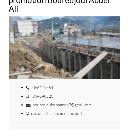
Ali
0661198542
034548520
bouredjoulprommo67@gmail.com
@ :cite ouled suici commune de Jijel