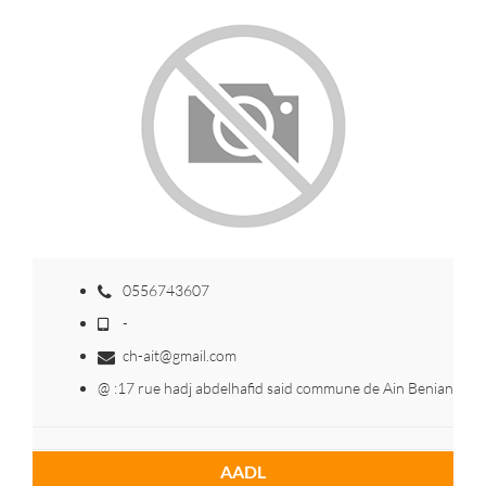
0556743607
-
ch-ait@gmail.com
@ :17 rue hadj abdelhafid said commune de Ain Benian
AADL