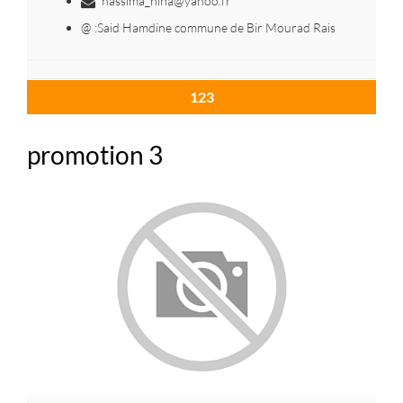
nassima_nina@yahoo.fr
@ :Said Hamdine commune de Bir Mourad Rais
123
promotion 3