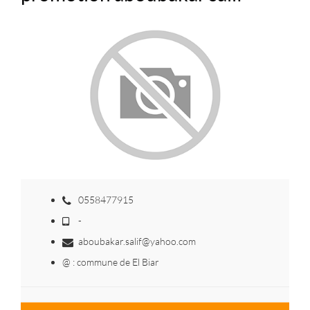
0558477915
-
aboubakar.salif@yahoo.com
@ : commune de El Biar