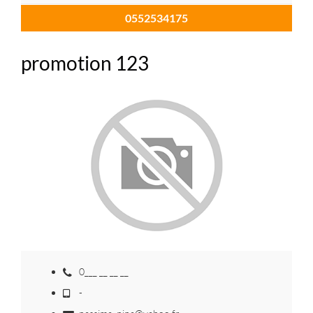
0552534175
promotion 123
0___ __ __ __
-