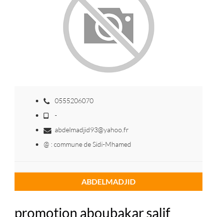
0555206070
-
abdelmadjid93@yahoo.fr
@ : commune de Sidi-Mhamed
ABDELMADJID
promotion aboubakar salif