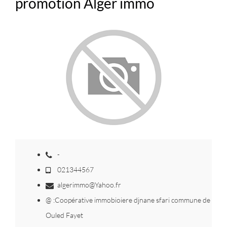
promotion Alger immo
-
021344567
algerimmo@Yahoo.fr
@ :Coopérative immobioiere djnane sfari commune de
Ouled Fayet