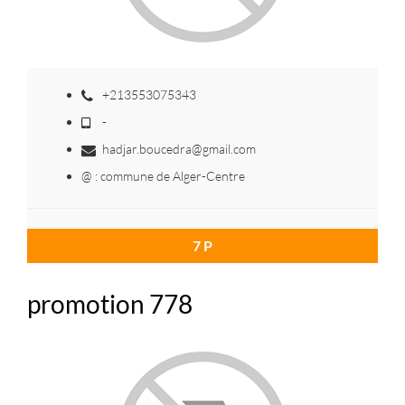
+213553075343
-
hadjar.boucedra@gmail.com
@ : commune de Alger-Centre
7 P
promotion 778