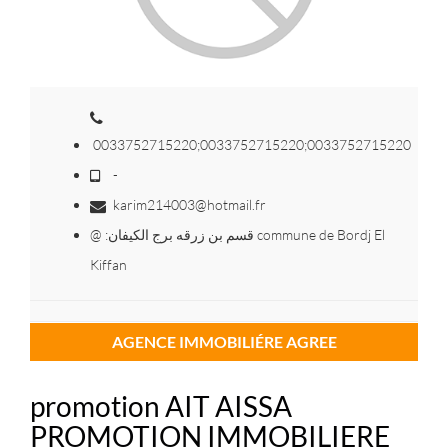
0033752715220;0033752715220;0033752715220
-
karim214003@hotmail.fr
@ :قسم بن زرقه برج الكيفان commune de Bordj El
Kiffan
AGENCE IMMOBILIÉRE AGREE
promotion AIT AISSA
PROMOTION IMMOBILIERE