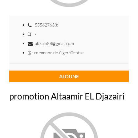
555627638;
-
abkaln88@gmail.com
@ : commune de Alger-Centre
ALOUNE
promotion Altaamir EL Djazairi