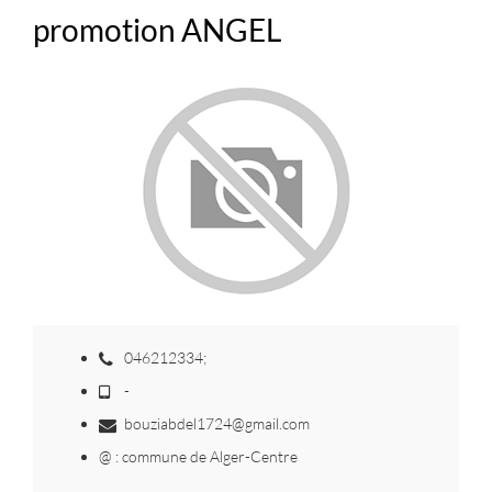
promotion ANGEL
046212334;
-
bouziabdel1724@gmail.com
@ : commune de Alger-Centre