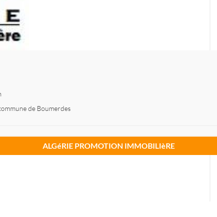
m
 42 commune de Boumerdes
ALGéRIE PROMOTION IMMOBILIèRE