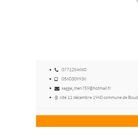
0771284680
0560309936
sagge_men759@hotmail.fr
@ :cité 11 décembre 1960 commune de Bou