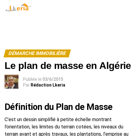
Warning
: Undefined array key "id_user" in
/home/lkeria/public_html/model-amp.php
on line
127
DÉMARCHE IMMOBILIÈRE
Le plan de masse en Algérie
Publiée
le
03/6/2015
Par
Rédaction Lkeria
Définition du Plan de Masse
C’est un dessin simplifié à petite échelle montrant
l’orientation, les limites du terrain cotées, les niveaux du
terrain avant et après travaux, les plantations, l’emprise au