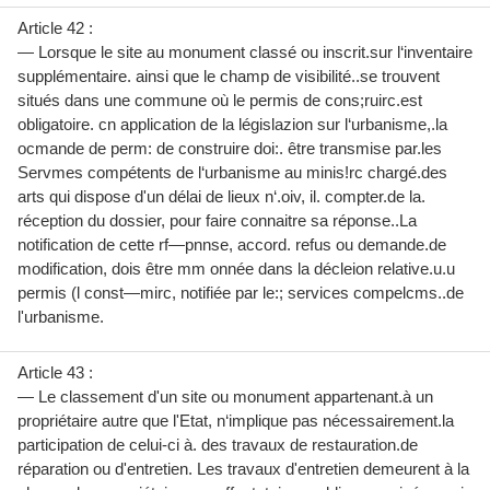
Article 42 :
— Lorsque le site au monument classé ou inscrit.sur l‘inventaire
supplémentaire. ainsi que le champ de visibilité..se trouvent
situés dans une commune où le permis de cons;ruirc.est
obligatoire. cn application de la législazion sur l‘urbanisme,.la
ocmande de perm: de construire doi:. être transmise par.les
Servmes compétents de l‘urbanisme au minis!rc chargé.des
arts qui dispose d'un délai de lieux n‘.oiv, il. compter.de la.
réception du dossier, pour faire connaitre sa réponse..La
notification de cette rf—pnnse, accord. refus ou demande.de
modification, dois être mm onnée dans la décleion relative.u.u
permis (l const—mirc, notifiée par le:; services compelcms..de
l'urbanisme.
Article 43 :
— Le classement d'un site ou monument appartenant.à un
propriétaire autre que l'Etat, n‘implique pas nécessairement.la
participation de celui-ci à. des travaux de restauration.de
réparation ou d'entretien. Les travaux d'entretien demeurent à la