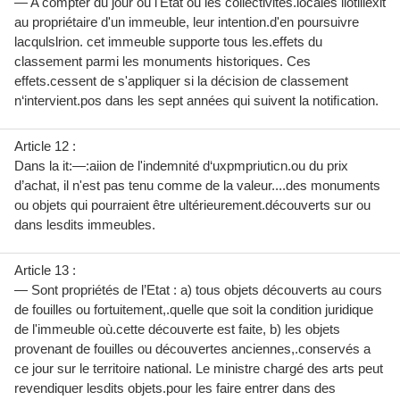
— A compter du jour où l'Etat ou les collectivités.locales iiotliiexit
au propriétaire d'un immeuble, leur intention.d'en poursuivre
lacqulslrion. cet immeuble supporte tous les.effets du
classement parmi les monuments historiques. Ces
effets.cessent de s'appliquer si la décision de classement
n‘intervient.pos dans les sept années qui suivent la notiﬁcation.
Article 12 :
Dans la it:—:aiion de l'indemnité d‘uxpmpriuticn.ou du prix
d’achat, il n'est pas tenu comme de la valeur....des monuments
ou objets qui pourraient être ultérieurement.découverts sur ou
dans lesdits immeubles.
Article 13 :
— Sont propriétés de l’Etat : a) tous objets découverts au cours
de fouilles ou fortuitement,.quelle que soit la condition juridique
de l'immeuble où.cette découverte est faite, b) les objets
provenant de fouilles ou découvertes anciennes,.conservés a
ce jour sur le territoire national. Le ministre chargé des arts peut
revendiquer lesdits objets.pour les faire entrer dans des