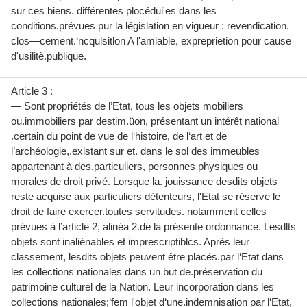
sur ces biens. différentes plocédui'es dans les
conditions.prévues pur la législation en vigueur : revendication.
clos—cement.‘ncqulsitlon A l'amiable, expreprietion pour cause
d'usilitè.publique.
Article 3 :
— Sont propriétés de l’Etat, tous les objets mobiliers
ou.immobiliers par destim.üon, présentant un intérêt national
.certain du point de vue de l‘histoire, de l‘art et de
l’archéologie,.existant sur et. dans le sol des immeubles
appartenant à des.particuliers, personnes physiques ou
morales de droit privé. Lorsque la. jouissance desdits objets
reste acquise aux particuliers détenteurs, l'Etat se réserve le
droit de faire exercer.toutes servitudes. notamment celles
prévues à l’article 2, alinéa 2.de la présente ordonnance. Lesdlts
objets sont inaliénables et imprescriptiblcs. Après leur
classement, lesdits objets peuvent être placés.par l‘Etat dans
les collections nationales dans un but de.préservation du
patrimoine culturel de la Nation. Leur incorporation dans les
collections nationales;‘fem l'objet d‘une.indemnisation par l‘Etat,