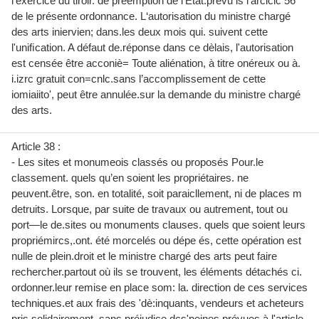
l’exercice du tiroir. de préemption de l‘Etat.prévu is l’arciclc 56
de le présente ordonnance. L‘autorisation du ministre chargé
des arts iniervien; dans.les deux mois qui. suivent cette
l'uniﬁcation. A défaut de.réponse dans ce dèlais, l'autorisation
est censée être acconiè= Toute aliénation, à titre onéreux ou à.
i.izrc gratuit con=cnlc.sans l’accomplissement de cette
iomiaiito', peut être annulée.sur la demande du ministre chargé
des arts.
Article 38 :
- Les sites et monumeois classés ou proposés Pour.le
classement. quels qu’en soient les propriétaires. ne
peuvent.être, son. en totalité, soit paraicllement, ni de places m
detruits. Lorsque, par suite de travaux ou autrement, tout ou
port—le de.sites ou monuments clauses. quels que soient leurs
propriémircs,.ont. été morcelés ou dépe és, cette opération est
nulle de plein.droit et le ministre chargé des arts peut faire
rechercher.partout où ils se trouvent, les éléments détachés ci.
ordonner.leur remise en place som: la. direction de ces services
techniques.et aux frais des 'dè:inquants, vendeurs et acheteurs
pris.solidairement, sans préjudice dcs'peines prévues à l'article