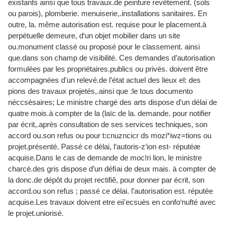
existants ainsi que tous travaux.de peinture revêtement. (sols
ou parois), plomberie. menuiserie,.installations sanitaires. En
outre, la. même autorisation est. requise pour le placement.à
perpétuelle demeure, d‘un objet mobilier dans un site
ou.monument classé ou proposé pour le classement. ainsi
que.dans son champ de visibilité. Ces demandes d’autorisation
formulées par les propriétaires.publics ou privés. doivent être
accompagnées d'un relevé.de l’état actuel des lieux el: des
pions des travaux projetés,.ainsi que :le tous documento
néccsèsaires; Le ministre chargé des arts dispose d’un délai de
quatre mois.à compter de la (laïc de la. demande. pour notifier
par écrit,.après consultation de ses services techniques, son
accord ou.son refus ou pour t:cnuzncicr ds mozi*iwz=tions ou
projet.présenté. Passé ce délai, l‘autoris-z‘ion est- réputéæ
acquise.Dans le cas de demande de moc!ri lion, le ministre
charcè.des gris dispose d’un déﬁai de deux mais. à compter de
la donc.de dépôt du projet rectifiê, pour donner par écrit, son
accord.ou son refus ; passé ce délai. l’autorisation est. réputée
acquise.Les travaux doivent etre eii'ecsuès en confo‘nufté avec
le projet.uniorisé.