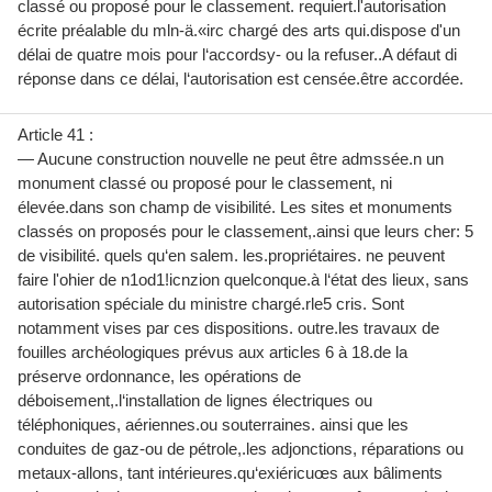
classé ou proposé pour le classement. requiert.l'autorisation
écrite préalable du mln-ä.«irc chargé des arts qui.dispose d'un
délai de quatre mois pour l‘accordsy- ou la refuser..A défaut di
réponse dans ce délai, l‘autorisation est censée.être accordée.
Article 41 :
— Aucune construction nouvelle ne peut être admssée.n un
monument classé ou proposé pour le classement, ni
élevée.dans son champ de visibilité. Les sites et monuments
classés on proposés pour le classement,.ainsi que leurs cher: 5
de visibilité. quels qu‘en salem. les.propriétaires. ne peuvent
faire l'ohier de n1od1!icnzion quelconque.à l‘état des lieux, sans
autorisation spéciale du ministre chargé.rle5 cris. Sont
notamment vises par ces dispositions. outre.les travaux de
fouilles archéologiques prévus aux articles 6 à 18.de la
préserve ordonnance, les opérations de
déboisement,.l‘installation de lignes électriques ou
téléphoniques, aériennes.ou souterraines. ainsi que les
conduites de gaz-ou de pétrole,.les adjonctions, réparations ou
metaux-allons, tant intérieures.qu‘exiéricuœs aux bâliments