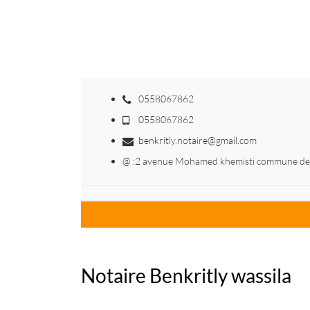
0558067862
0558067862
benkritly.notaire@gmail.com
@ :2 avenue Mohamed khemisti commune d
Notaire Benkritly wassila