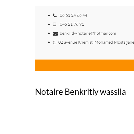
06 61 24 66 44
045 21 76 91
benkritly-notaire@hotmail.com
@ :02 avenue Khemisti Mohamed Mostagan
Notaire Benkritly wassila