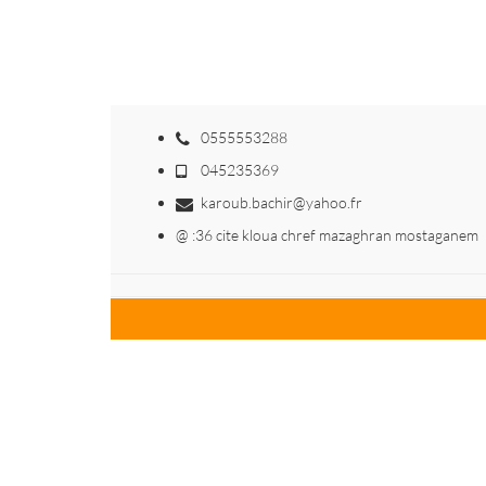
0555553288
045235369
karoub.bachir@yahoo.fr
@ :36 cite kloua chref mazaghran mostaganem