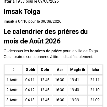
Iftar
à 19:33 pour le 09/08/2026
Imsak Tolga
imsak
à 04:10 pour le 09/08/2026
Le calendrier des prières du
mois de Août 2026
Ci-dessous les
horaires de prière
pour la ville de Tolga.
Ces horaires sont données à titre indicatif seulement.
#
Sobh
Dohr
Asr
Maghrib
Icha
1 Août
04:11
12:45
16:30
19:41
21:11
2 Août
04:12
12:45
16:30
19:40
21:10
3 Août
04:13
12:45
16:30
19:39
21:09