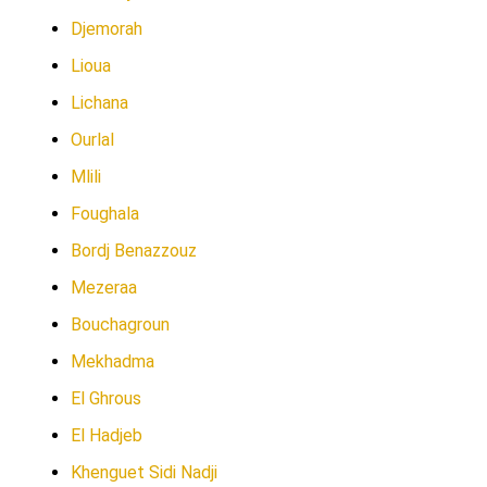
Djemorah
Lioua
Lichana
Ourlal
Mlili
Foughala
Bordj Benazzouz
Mezeraa
Bouchagroun
Mekhadma
El Ghrous
El Hadjeb
Khenguet Sidi Nadji