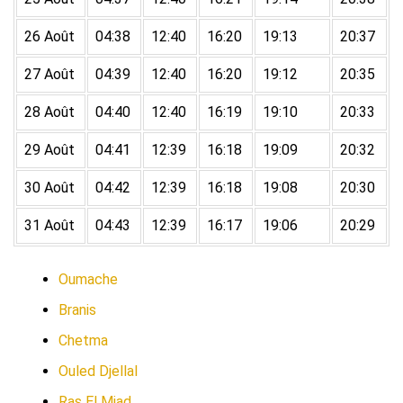
26 Août
04:38
12:40
16:20
19:13
20:37
27 Août
04:39
12:40
16:20
19:12
20:35
28 Août
04:40
12:40
16:19
19:10
20:33
29 Août
04:41
12:39
16:18
19:09
20:32
30 Août
04:42
12:39
16:18
19:08
20:30
31 Août
04:43
12:39
16:17
19:06
20:29
Oumache
Branis
Chetma
Ouled Djellal
Ras El Miad