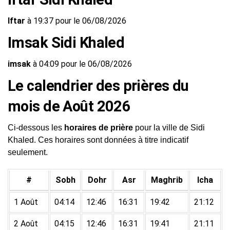
Iftar
à 19:37 pour le 06/08/2026
Imsak Sidi Khaled
imsak
à 04:09 pour le 06/08/2026
Le calendrier des prières du
mois de Août 2026
Ci-dessous les
horaires de prière
pour la ville de Sidi
Khaled. Ces horaires sont données à titre indicatif
seulement.
#
Sobh
Dohr
Asr
Maghrib
Icha
1 Août
04:14
12:46
16:31
19:42
21:12
2 Août
04:15
12:46
16:31
19:41
21:11