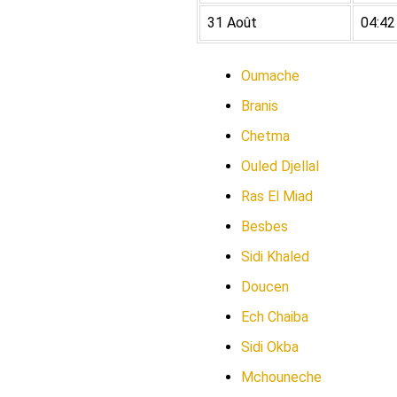
31 Août
04:42
Oumache
Branis
Chetma
Ouled Djellal
Ras El Miad
Besbes
Sidi Khaled
Doucen
Ech Chaiba
Sidi Okba
Mchouneche