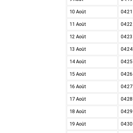
10 Août
04:21
11 Août
04:22
12 Août
04:23
13 Août
04:24
14 Août
04:25
15 Août
04:26
16 Août
04:27
17 Août
04:28
18 Août
04:29
19 Août
04:30