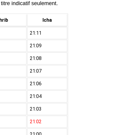
titre indicatif seulement.
rib
Icha
21:11
21:09
21:08
21:07
21:06
21:04
21:03
21:02
21:00