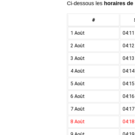
Ci-dessous les
horaires de 
#
1 Août
04:11
2 Août
04:12
3 Août
04:13
4 Août
04:14
5 Août
04:15
6 Août
04:16
7 Août
04:17
8 Août
04:18
9 Août
04:19