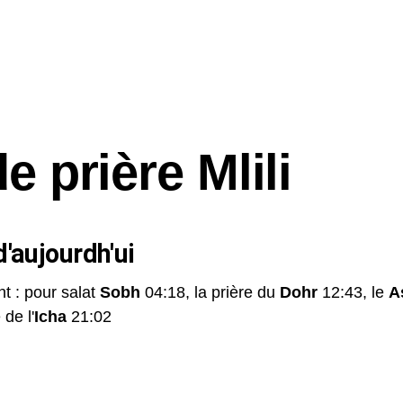
e prière Mlili
'aujourdh'ui
nt : pour salat
Sobh
04:18, la prière du
Dohr
12:43, le
A
 de l'
Icha
21:02