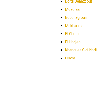
Bordj Benazzouz
Mezeraa
Bouchagroun
Mekhadma
El Ghrous
El Hadjeb
Khenguet Sidi Nadji
Biskra