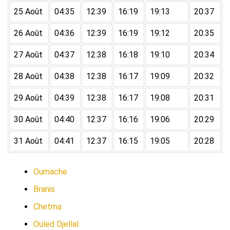
25 Août
04:35
12:39
16:19
19:13
20:37
26 Août
04:36
12:39
16:19
19:12
20:35
27 Août
04:37
12:38
16:18
19:10
20:34
28 Août
04:38
12:38
16:17
19:09
20:32
29 Août
04:39
12:38
16:17
19:08
20:31
30 Août
04:40
12:37
16:16
19:06
20:29
31 Août
04:41
12:37
16:15
19:05
20:28
Oumache
Branis
Chetma
Ouled Djellal