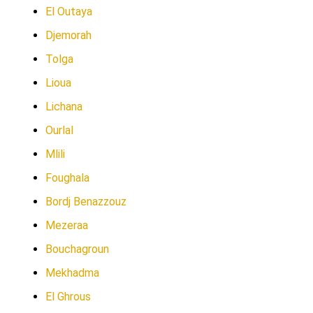
El Outaya
Djemorah
Tolga
Lioua
Lichana
Ourlal
Mlili
Foughala
Bordj Benazzouz
Mezeraa
Bouchagroun
Mekhadma
El Ghrous