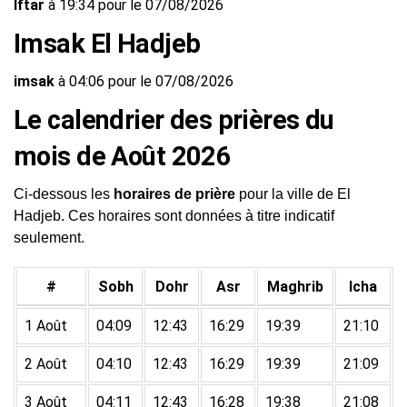
Iftar
à 19:34 pour le 07/08/2026
Imsak El Hadjeb
imsak
à 04:06 pour le 07/08/2026
Le calendrier des prières du
mois de Août 2026
Ci-dessous les
horaires de prière
pour la ville de El
Hadjeb. Ces horaires sont données à titre indicatif
seulement.
#
Sobh
Dohr
Asr
Maghrib
Icha
1 Août
04:09
12:43
16:29
19:39
21:10
2 Août
04:10
12:43
16:29
19:39
21:09
3 Août
04:11
12:43
16:28
19:38
21:08