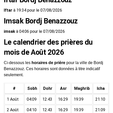
Iftar
à 19:34 pour le 07/08/2026
Imsak Bordj Benazzouz
imsak
à 04:06 pour le 07/08/2026
Le calendrier des prières du
mois de Août 2026
Ci-dessous les
horaires de prière
pour la ville de Bordj
Benazzouz. Ces horaires sont données à titre indicatif
seulement.
#
Sobh
Dohr
Asr
Maghrib
Icha
1 Août
04:09
12:43
16:29
19:39
21:10
2 Août
04:10
12:43
16:29
19:39
21:09