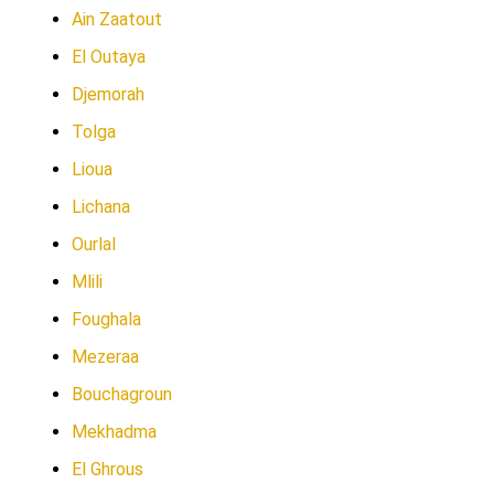
Ain Zaatout
El Outaya
Djemorah
Tolga
Lioua
Lichana
Ourlal
Mlili
Foughala
Mezeraa
Bouchagroun
Mekhadma
El Ghrous