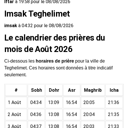
Iftar
à 19:58 pour le 08/08/2026
Imsak Teghelimet
imsak
à 04:32 pour le 08/08/2026
Le calendrier des prières du
mois de Août 2026
Ci-dessous les
horaires de prière
pour la ville de
Teghelimet. Ces horaires sont données à titre indicatif
seulement.
#
Sobh
Dohr
Asr
Maghrib
Icha
1 Août
04:34
13:09
16:54
20:05
21:36
2 Août
04:36
13:08
16:54
20:04
21:35
3 Août
04:37
13:08
16:54
20:03
21:33