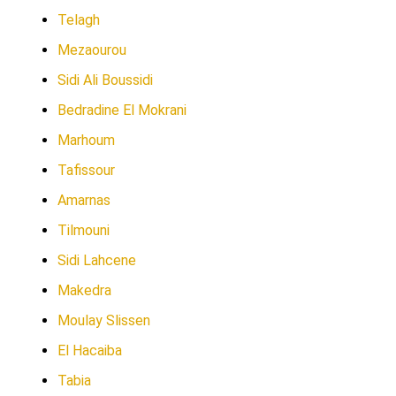
Telagh
Mezaourou
Sidi Ali Boussidi
Bedradine El Mokrani
Marhoum
Tafissour
Amarnas
Tilmouni
Sidi Lahcene
Makedra
Moulay Slissen
El Hacaiba
Tabia