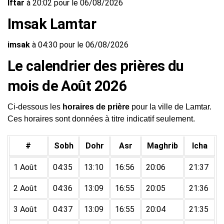
Iftar
à 20:02 pour le 06/08/2026
Imsak Lamtar
imsak
à 04:30 pour le 06/08/2026
Le calendrier des prières du
mois de Août 2026
Ci-dessous les
horaires de prière
pour la ville de Lamtar.
Ces horaires sont données à titre indicatif seulement.
#
Sobh
Dohr
Asr
Maghrib
Icha
1 Août
04:35
13:10
16:56
20:06
21:37
2 Août
04:36
13:09
16:55
20:05
21:36
3 Août
04:37
13:09
16:55
20:04
21:35