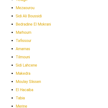
Mezaourou
Sidi Ali Boussidi
Bedradine El Mokrani
Marhoum
Tafissour
Amarnas
Tilmouni
Sidi Lahcene
Makedra
Moulay Slissen
El Hacaiba
Tabia
Merine