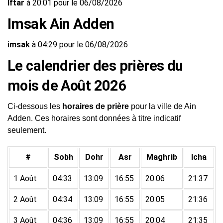
Iftar
à 20:01 pour le 06/08/2026
Imsak Ain Adden
imsak
à 04:29 pour le 06/08/2026
Le calendrier des prières du
mois de Août 2026
Ci-dessous les
horaires de prière
pour la ville de Ain
Adden. Ces horaires sont données à titre indicatif
seulement.
#
Sobh
Dohr
Asr
Maghrib
Icha
1 Août
04:33
13:09
16:55
20:06
21:37
2 Août
04:34
13:09
16:55
20:05
21:36
3 Août
04:36
13:09
16:55
20:04
21:35