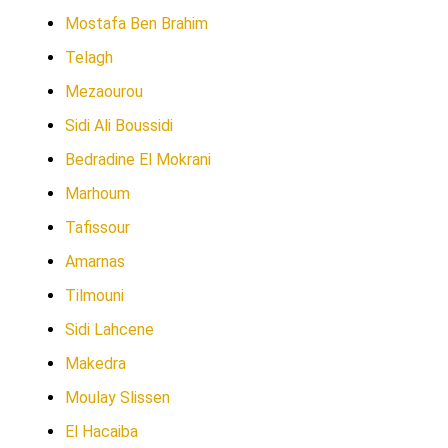
Mostafa Ben Brahim
Telagh
Mezaourou
Sidi Ali Boussidi
Bedradine El Mokrani
Marhoum
Tafissour
Amarnas
Tilmouni
Sidi Lahcene
Makedra
Moulay Slissen
El Hacaiba