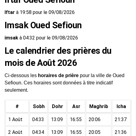
Iftar
à 19:58 pour le 09/08/2026
Imsak Oued Sefioun
imsak
à 04:32 pour le 09/08/2026
Le calendrier des prières du
mois de Août 2026
Ci-dessous les
horaires de prière
pour la ville de Oued
Sefioun. Ces horaires sont données à titre indicatif
seulement.
#
Sobh
Dohr
Asr
Maghrib
Icha
1 Août
04:33
13:09
16:55
20:06
21:37
2 Août
04:34
13:09
16:55
20:05
21:36