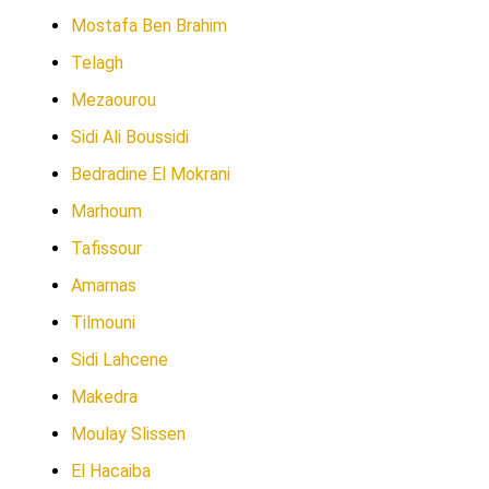
Mostafa Ben Brahim
Telagh
Mezaourou
Sidi Ali Boussidi
Bedradine El Mokrani
Marhoum
Tafissour
Amarnas
Tilmouni
Sidi Lahcene
Makedra
Moulay Slissen
El Hacaiba