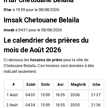
Iftar
à 19:59 pour le 08/08/2026
Imsak Chetouane Belaila
imsak
à 04:31 pour le 08/08/2026
Le calendrier des prières du
mois de Août 2026
Ci-dessous les
horaires de prière
pour la ville de
Chetouane Belaila. Ces horaires sont données à titre
indicatif seulement.
#
Sobh
Dohr
Asr
Maghrib
Icha
1 Août
04:33
13:09
16:55
20:06
21:37
2 Août
04:34
13:09
16:55
20:05
21:36