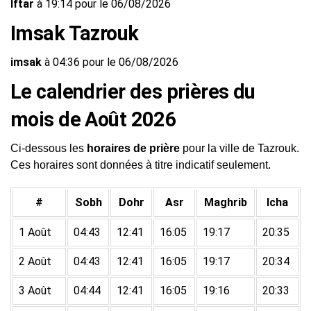
Iftar
à 19:14 pour le 06/08/2026
Imsak Tazrouk
imsak
à 04:36 pour le 06/08/2026
Le calendrier des prières du
mois de Août 2026
Ci-dessous les
horaires de prière
pour la ville de Tazrouk.
Ces horaires sont données à titre indicatif seulement.
#
Sobh
Dohr
Asr
Maghrib
Icha
1 Août
04:43
12:41
16:05
19:17
20:35
2 Août
04:43
12:41
16:05
19:17
20:34
3 Août
04:44
12:41
16:05
19:16
20:33