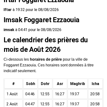
Iftar
à 19:32 pour le 08/08/2026
Imsak Foggaret Ezzaouia
imsak
à 04:41 pour le 08/08/2026
Le calendrier des prières du
mois de Août 2026
Ci-dessous les
horaires de prière
pour la ville de
Foggaret Ezzaouia. Ces horaires sont données à titre
indicatif seulement.
#
Sobh
Dohr
Asr
Maghrib
Icha
1 Août
04:46
12:55
16:27
19:37
20:58
2 Août
04:47
12:55
16:27
19:37
20:58