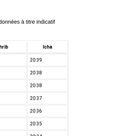
onnées à titre indicatif
rib
Icha
20:39
20:38
20:38
20:37
20:36
20:35