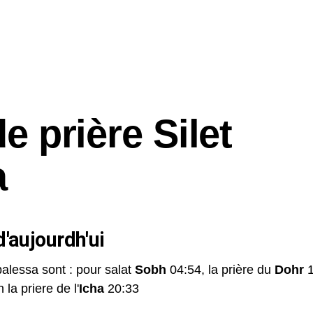
e prière Silet
a
'aujourdh'ui
balessa sont : pour salat
Sobh
04:54, la prière du
Dohr
1
 la priere de l'
Icha
20:33