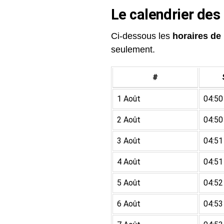
Le calendrier des
Ci-dessous les
horaires de 
seulement.
#
1 Août
04:50
2 Août
04:50
3 Août
04:51
4 Août
04:51
5 Août
04:52
6 Août
04:53