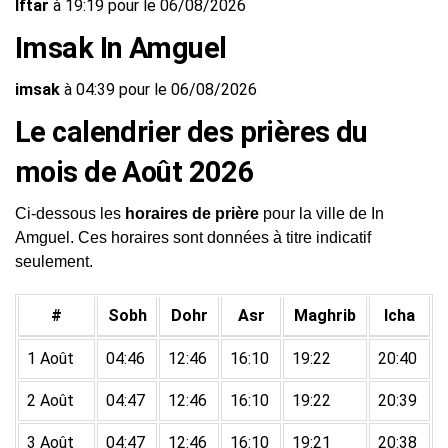
Iftar
à 19:19 pour le 06/08/2026
Imsak In Amguel
imsak
à 04:39 pour le 06/08/2026
Le calendrier des prières du
mois de Août 2026
Ci-dessous les
horaires de prière
pour la ville de In
Amguel. Ces horaires sont données à titre indicatif
seulement.
#
Sobh
Dohr
Asr
Maghrib
Icha
1 Août
04:46
12:46
16:10
19:22
20:40
2 Août
04:47
12:46
16:10
19:22
20:39
3 Août
04:47
12:46
16:10
19:21
20:38