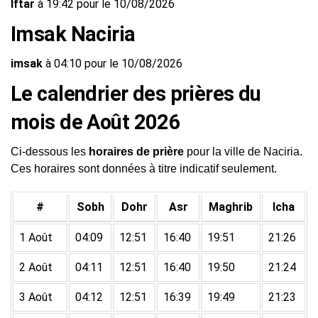
Iftar
à 19:42 pour le 10/08/2026
Imsak Naciria
imsak
à 04:10 pour le 10/08/2026
Le calendrier des prières du
mois de Août 2026
Ci-dessous les
horaires de prière
pour la ville de Naciria.
Ces horaires sont données à titre indicatif seulement.
#
Sobh
Dohr
Asr
Maghrib
Icha
1 Août
04:09
12:51
16:40
19:51
21:26
2 Août
04:11
12:51
16:40
19:50
21:24
3 Août
04:12
12:51
16:39
19:49
21:23