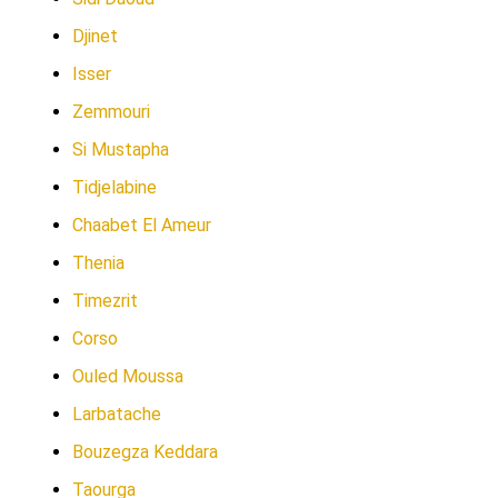
Djinet
Isser
Zemmouri
Si Mustapha
Tidjelabine
Chaabet El Ameur
Thenia
Timezrit
Corso
Ouled Moussa
Larbatache
Bouzegza Keddara
Taourga