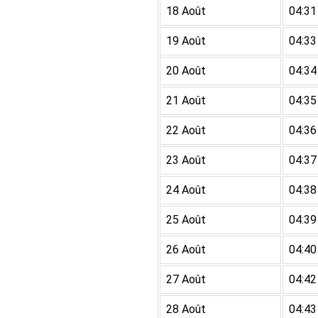
18 Août
04:31
19 Août
04:33
20 Août
04:34
21 Août
04:35
22 Août
04:36
23 Août
04:37
24 Août
04:38
25 Août
04:39
26 Août
04:40
27 Août
04:42
28 Août
04:43