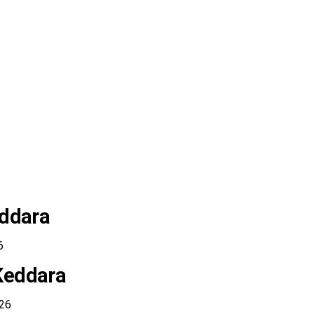
eddara
6
Keddara
026