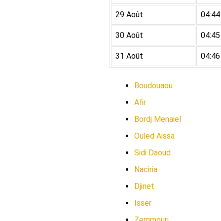
29 Août
04:44
30 Août
04:45
31 Août
04:46
Boudouaou
Afir
Bordj Menaiel
Ouled Aissa
Sidi Daoud
Naciria
Djinet
Isser
Zemmouri