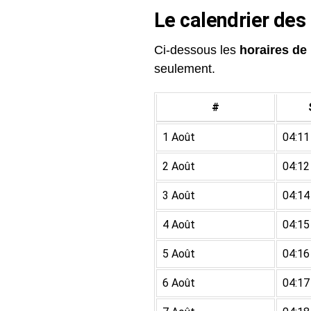
Le calendrier des
Ci-dessous les
horaires de 
seulement.
#
1 Août
04:11
2 Août
04:12
3 Août
04:14
4 Août
04:15
5 Août
04:16
6 Août
04:17