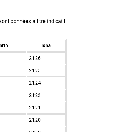
nt données à titre indicatif
rib
Icha
21:26
21:25
21:24
21:22
21:21
21:20