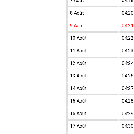
7 Août
04:18
8 Août
04:20
9 Août
04:21
10 Août
04:22
11 Août
04:23
12 Août
04:24
13 Août
04:26
14 Août
04:27
15 Août
04:28
16 Août
04:29
17 Août
04:30