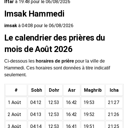
Iftar
à 19:48 pour le 06/08/2026
Imsak Hammedi
imsak
à 04:08 pour le 06/08/2026
Le calendrier des prières du
mois de Août 2026
Ci-dessous les
horaires de prière
pour la ville de
Hammedi. Ces horaires sont données à titre indicatif
seulement.
#
Sobh
Dohr
Asr
Maghrib
Icha
1 Août
04:12
12:53
16:42
19:53
21:27
2 Août
04:13
12:53
16:42
19:52
21:26
3 Août
04:14
12:53
16:41
19:51
21:25