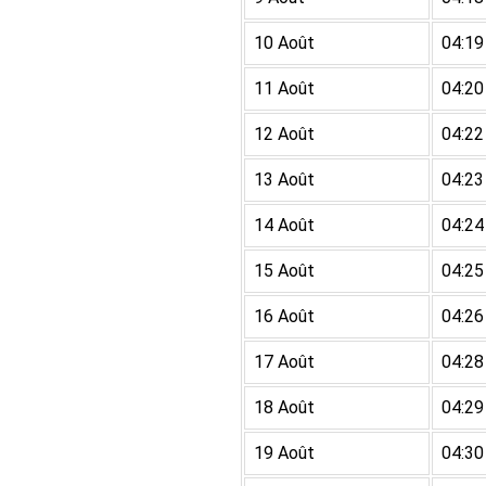
10 Août
04:19
11 Août
04:20
12 Août
04:22
13 Août
04:23
14 Août
04:24
15 Août
04:25
16 Août
04:26
17 Août
04:28
18 Août
04:29
19 Août
04:30