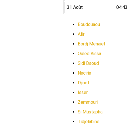
31 Août
04:43
Boudouaou
Afir
Bordj Menaiel
Ouled Aissa
Sidi Daoud
Naciria
Djinet
Isser
Zemmouri
Si Mustapha
Tidjelabine