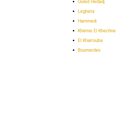
Ouled Hedadj
Leghata
Hammedi
Khemis El Khechna
El Kharrouba
Boumerdes