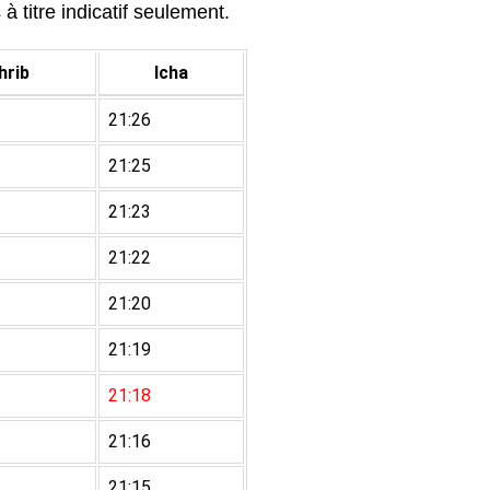
à titre indicatif seulement.
rib
Icha
21:26
21:25
21:23
21:22
21:20
21:19
21:18
21:16
21:15