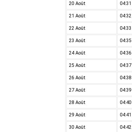
20 Août
04:31
21 Août
04:32
22 Août
04:33
23 Août
04:35
24 Août
04:36
25 Août
04:37
26 Août
04:38
27 Août
04:39
28 Août
04:40
29 Août
04:41
30 Août
04:42