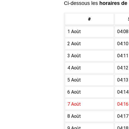
Ci-dessous les
horaires de 
#
1 Août
04:08
2 Août
04:10
3 Août
04:11
4 Août
04:12
5 Août
04:13
6 Août
04:14
7 Août
04:16
8 Août
04:17
9 Août
04:18