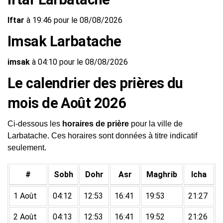
Iftar
à 19:46 pour le 08/08/2026
Imsak Larbatache
imsak
à 04:10 pour le 08/08/2026
Le calendrier des prières du
mois de Août 2026
Ci-dessous les
horaires de prière
pour la ville de
Larbatache. Ces horaires sont données à titre indicatif
seulement.
#
Sobh
Dohr
Asr
Maghrib
Icha
1 Août
04:12
12:53
16:41
19:53
21:27
2 Août
04:13
12:53
16:41
19:52
21:26