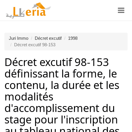
Toggl
navig
Juri Immo
Décret excutif
1998
Décret excutif 98-153
Décret excutif 98-153
définissant la forme, le
contenu, la durée et les
modalités
d'accomplissement du
stage pour l'inscription
au tableau national des