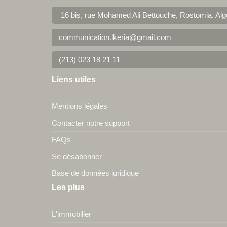
16 bis, rue Mohamed Ali Bettouche, Rostomia.
Alg
communication.lkeria@gmail.com
(213) 023 18 21 11
Liens utiles
Mentions légales
Contacter notre support
FAQs
Se désabonner
Base de données juridique
Les plus
L'immobilier