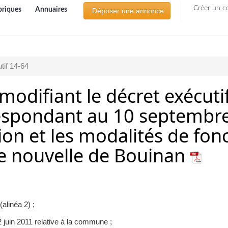
Créer un c
briques
Annuaires
Déposer une annonce
tif 14-64
 modifiant le décret exécuti
spondant au 10 septembre 
tion et les modalités de fo
lle nouvelle de Bouinan
alinéa 2) ;
 juin 2011 relative à la commune ;