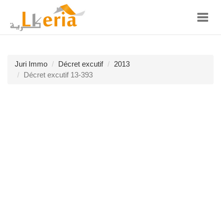
Toggl
navig
Juri Immo
Décret excutif
2013
Décret excutif 13-393