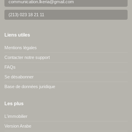
communication.lkeria@gmail.com
(213) 023 18 21 11
Liens utiles
Mentions légales
Contacter notre support
FAQs
Se désabonner
Base de données juridique
Les plus
L'immobilier
Version Arabe