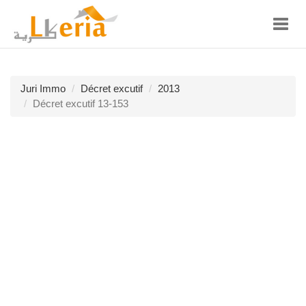
Toggl
navig
Juri Immo
Décret excutif
2013
Décret excutif 13-153