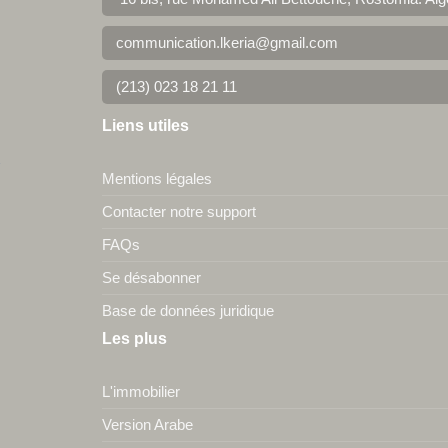
communication.lkeria@gmail.com
(213) 023 18 21 11
Liens utiles
Mentions légales
Contacter notre support
FAQs
Se désabonner
Base de données juridique
Les plus
L'immobilier
Version Arabe