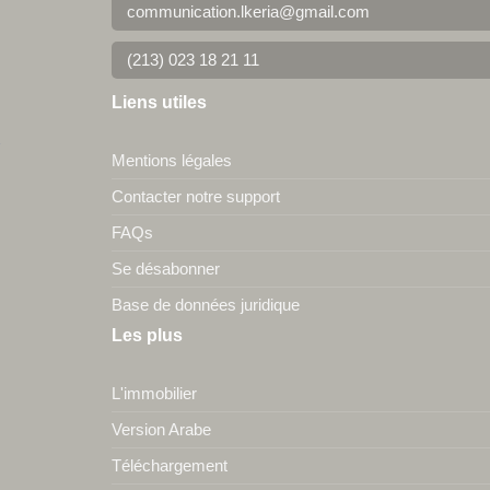
communication.lkeria@gmail.com
(213) 023 18 21 11
Liens utiles
Mentions légales
Contacter notre support
FAQs
Se désabonner
Base de données juridique
Les plus
L'immobilier
Version Arabe
Téléchargement