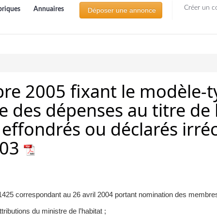
Créer un c
briques
Annuaires
Déposer une annonce
re 2005 fixant le modèle-t
re des dépenses au titre de 
 effondrés ou déclarés irré
003
el 1425 correspondant au 26 avril 2004 portant nomination des membr
ributions du ministre de l’habitat ;