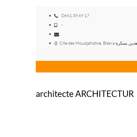
O661 39 69 17
-
@ :Cite des Moudjahidine, Bi
architecte ARCHITECTUR