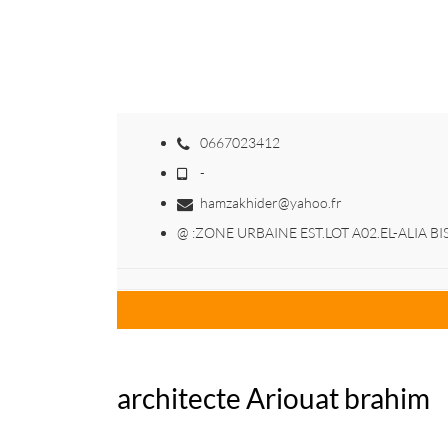
0667023412
-
hamzakhider@yahoo.fr
@ :ZONE URBAINE EST.LOT A02.EL-ALIA B
architecte Ariouat brahim