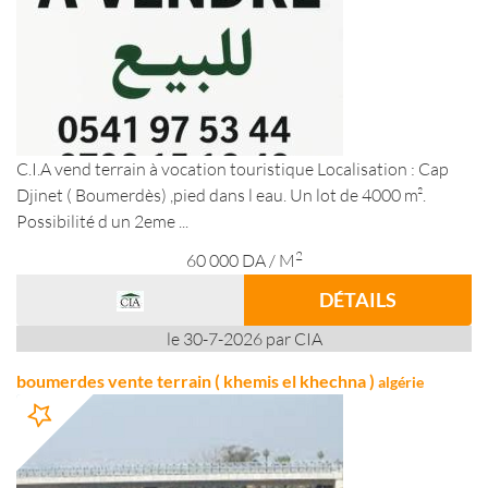
C.I.A vend terrain à vocation touristique Localisation : Cap
Djinet ( Boumerdès) ,pied dans l eau. Un lot de 4000 m².
Possibilité d un 2eme ...
2
60 000
DA
/ M
DÉTAILS
le 30-7-2026 par CIA
boumerdes vente terrain ( khemis el khechna )
algérie