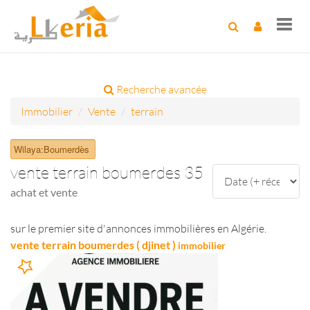
Toggl
navig
Recherche avancée
Immobilier
Vente
terrain
Wilaya:Boumerdès
vente terrain boumerdes 35
achat et vente
sur le premier site d'annonces immobilières en Algérie.
vente terrain boumerdes ( djinet )
immobilier