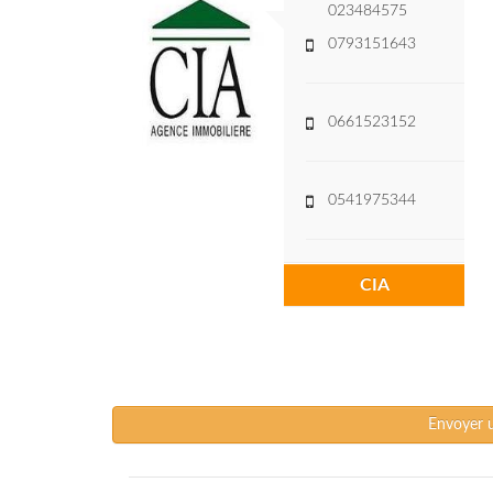
023484575
0793151643
0661523152
0541975344
CIA
Envoyer 