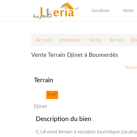
Locations
Vente
Accueil
Immobilier
Vente
Terrain
Bo
Vente Terrain Djinet à Boumerdès
Toutes
Terrain
2
0 m
Djinet
Description du bien
C.I.A vend terrain à vocation touristique Localis