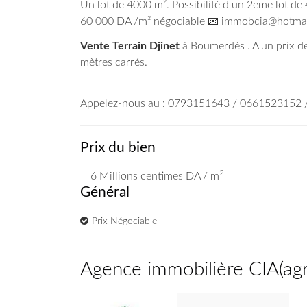
Un lot de 4000 m². Possibilité d un 2eme lot de 4
60 000 DA /m² négociable 📧 immobcia@hotmai
Vente Terrain Djinet
à Boumerdès . A un prix de
mètres carrés.
Appelez-nous au : 0793151643 / 0661523152
Prix du bien
2
6 Millions
centimes DA
/ m
Général
Prix Négociable
Agence immobilière CIA
(
ag