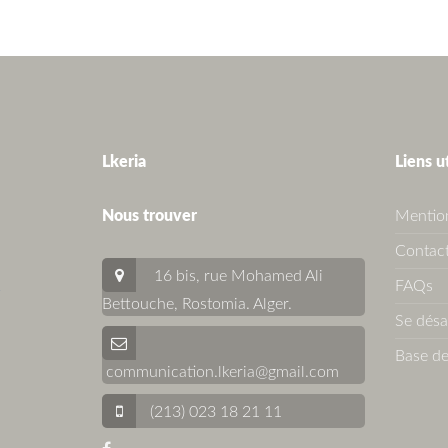
Lkeria
Liens u
Nous trouver
Mention
Contact
16 bis, rue Mohamed Ali
FAQs
Bettouche, Rostomia.
Alger
.
Se dés
Base de
communication.lkeria@gmail.com
(213) 023 18 21 11