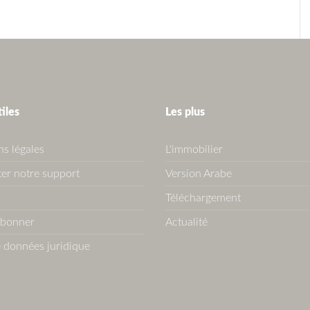
tiles
Les plus
s légales
L'immobilier
er notre support
Version Arabe
Téléchargement
abonner
Actualité
 données juridique