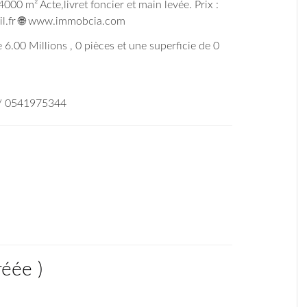
000 m² Acte,livret foncier et main levée. Prix :
l.fr 🌐 www.immobcia.com
 6.00 Millions , 0 pièces et une superficie de 0
 / 0541975344
réée
)