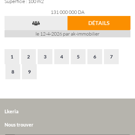
Superficie : 100 m2
131 000 000
DA
DÉTAILS
le 12-4-2026 par ak-immobilier
1
2
3
4
5
6
7
8
9
Lkeria
Nous trouver