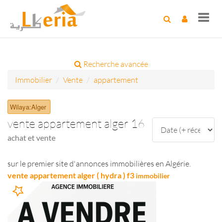
Toggl
navig
Recherche avancée
Immobilier
Vente
appartement
Wilaya:Alger
vente appartement alger 16
achat et vente
sur le premier site d'annonces immobilières en Algérie.
vente appartement alger ( hydra ) f3
immobilier