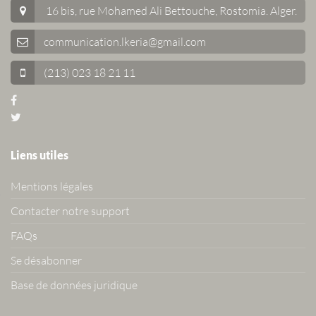
16 bis, rue Mohamed Ali Bettouche, Rostomia.
Alger
.
communication.lkeria@gmail.com
(213) 023 18 21 11
Liens utiles
Mentions légales
Contacter notre support
FAQs
Se désabonner
Base de données juridique