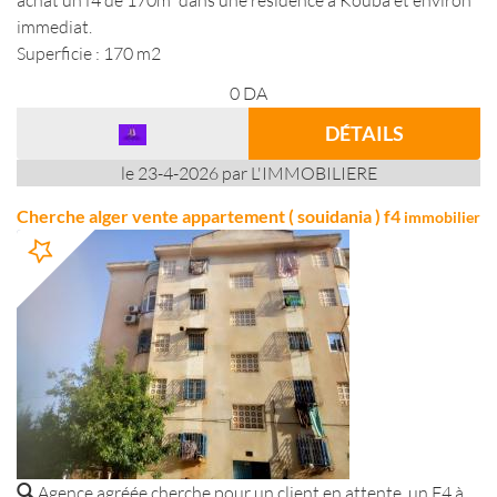
achat un f4 de 170m² dans une résidence à Kouba et environ
immediat.
Superficie : 170 m2
0
DA
DÉTAILS
le 23-4-2026 par L'IMMOBILIERE
Cherche alger vente appartement ( souidania ) f4
immobilier
Agence agréée cherche pour un client en attente un F4 à