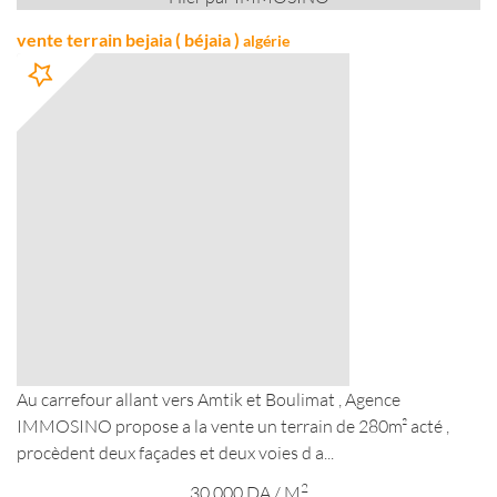
vente terrain bejaia ( béjaia )
algérie
Au carrefour allant vers Amtik et Boulimat , Agence
IMMOSINO propose a la vente un terrain de 280m² acté ,
procèdent deux façades et deux voies d a...
2
30 000
DA
/ M