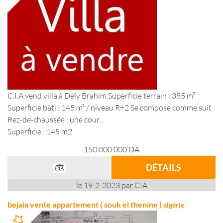
C.I.A vend villa à Dely Brahim.Superficie terrain : 385 m²
Superficie bâti : 145 m² / niveau R+2 Se compose comme suit :
Rez-de-chaussée : une cour...
Superficie : 145 m2
150 000 000
DA
DÉTAILS
le 19-2-2023 par CIA
bejaia vente appartement ( souk el thenine )
algérie