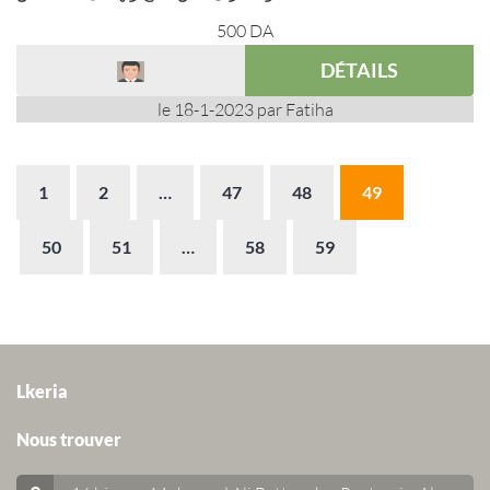
500
DA
DÉTAILS
le 18-1-2023 par Fatiha
1
2
…
47
48
49
50
51
…
58
59
Lkeria
Nous trouver