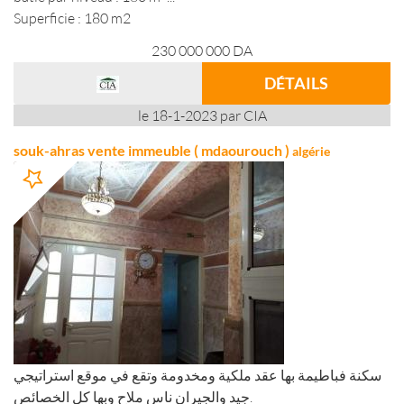
Superficie : 180 m2
230 000 000
DA
DÉTAILS
le 18-1-2023 par CIA
souk-ahras vente immeuble ( mdaourouch )
algérie
سكنة فباطيمة بها عقد ملكية ومخدومة وتقع في موقع استراتيجي
جيد والجيران ناس ملاح وبها كل الخصائص.