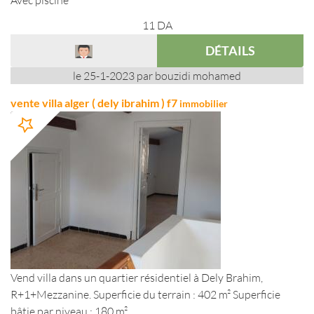
Avec piscine
11
DA
DÉTAILS
le 25-1-2023 par bouzidi mohamed
vente villa alger ( dely ibrahim ) f7
immobilier
Vend villa dans un quartier résidentiel à Dely Brahim,
R+1+Mezzanine. Superficie du terrain : 402 m² Superficie
bâtie par niveau : 180 m² ...