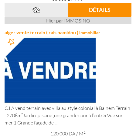
DÉTAILS
Hier par IMMOSINO
alger vente terrain ( rais hamidou )
immobilier
C.I.A vend terrain avec villa au style colonial à Bainem Terrain
: 2708m²Jardin ,piscine ,une grande cour à l’entréeVue sur
mer 1 Grande façade de ...
2
120 000
DA
/ M