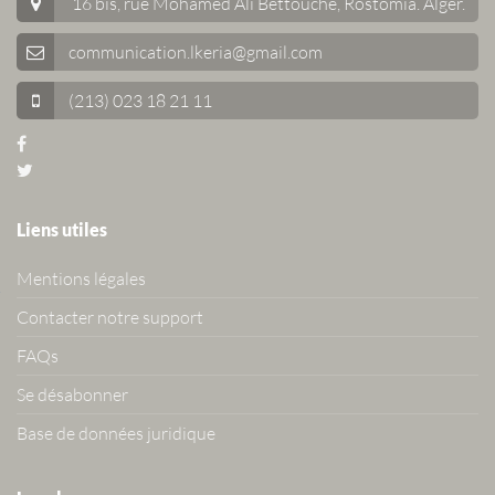
16 bis, rue Mohamed Ali Bettouche, Rostomia.
Alger
.
communication.lkeria@gmail.com
(213) 023 18 21 11
Liens utiles
Mentions légales
Contacter notre support
FAQs
Se désabonner
Base de données juridique