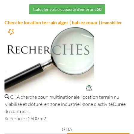
Calculer votre capacité d'emprunt
Cherche location terrain alger ( bab ezzouar )
immobilier
C.I.A cherche pour multinationale location terrain nu
,viabilisé et clôturé en zone industriel /zone d activitéDurée
du contrat :...
Superficie : 2500 m2
0
DA