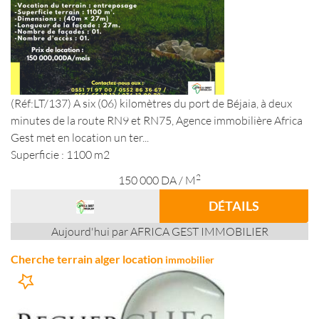
(Réf:LT/137) A six (06) kilomètres du port de Béjaia, à deux
minutes de la route RN9 et RN75, Agence immobilière Africa
Gest met en location un ter...
Superficie : 1100 m2
2
150 000
DA
/ M
DÉTAILS
Aujourd'hui par AFRICA GEST IMMOBILIER
Cherche terrain alger location
immobilier