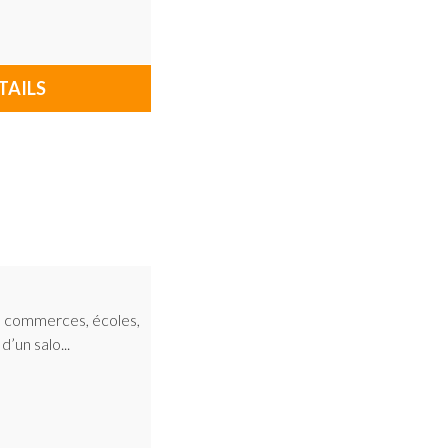
TAILS
es commerces, écoles,
’un salo...