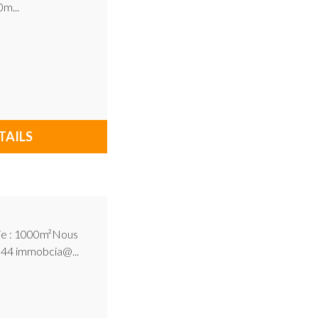
m...
TAILS
icie : 1000m²Nous
 44 immobcia@...