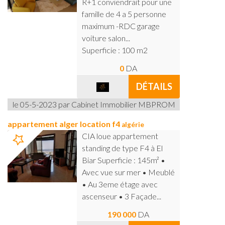
R+1 conviendrait pour une
famille de 4 a 5 personne
maximum -RDC garage
voiture salon...
Superficie : 100 m2
0
DA
DÉTAILS
le 05-5-2023 par Cabinet Immobilier MBPROM
appartement alger location f4
algérie
CIA loue appartement
standing de type F4 à El
Biar Superficie : 145m² •
Avec vue sur mer • Meublé
• Au 3eme étage avec
ascenseur • 3 Façade...
190 000
DA