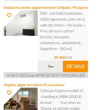
bejaia location appartement ( béjaia ) f4
algérie
(Réf : LA/566) Ihaddaden,
1000 logements, près de la
salle des fêtes « Vie la joie »,
Près de tout confort
(écoles, mosquée,
commerces, administrat...
Superficie : 100 m2
35 000
DA
DÉTAILS
le 04-5-2023 par AFRICA GEST IMMOBILIER
duplex alger location f5
immobilier
CIA loue triplex meublé et
standing à URBA 2000 El
Achour · Il se situe au
10eme et dernier étage