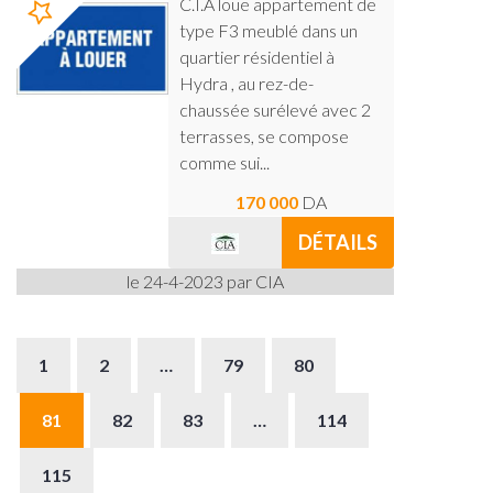
C.I.A loue appartement de
type F3 meublé dans un
quartier résidentiel à
Hydra , au rez-de-
chaussée surélevé avec 2
terrasses, se compose
comme sui...
170 000
DA
DÉTAILS
le 24-4-2023 par CIA
1
2
…
79
80
81
82
83
…
114
115