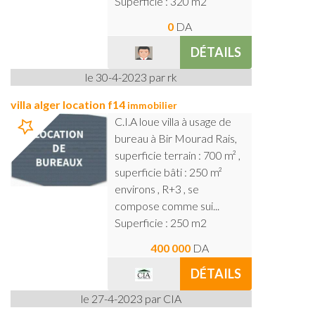
Superficie : 320 m2
0
DA
DÉTAILS
le 30-4-2023 par rk
villa alger location f14
immobilier
C.I.A loue villa à usage de
bureau à Bir Mourad Rais,
superficie terrain : 700 m² ,
superficie bâti : 250 m²
environs , R+3 , se
compose comme sui...
Superficie : 250 m2
400 000
DA
DÉTAILS
le 27-4-2023 par CIA