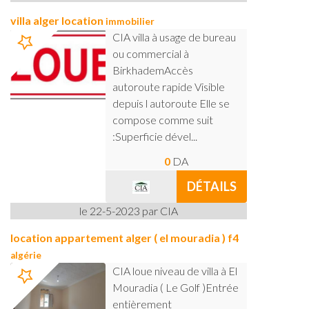
villa alger location
immobilier
CIA villa à usage de bureau
ou commercial à
BirkhademAccès
autoroute rapide Visible
depuis l autoroute Elle se
compose comme suit
:Superficie dével...
0
DA
DÉTAILS
le 22-5-2023 par CIA
location appartement alger ( el mouradia ) f4
algérie
CIA loue niveau de villa à El
Mouradia ( Le Golf )Entrée
entièrement