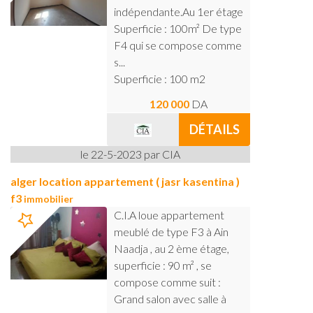
indépendante.Au 1er étage
Superficie : 100m² De type
F4 qui se compose comme
s...
Superficie : 100 m2
120 000
DA
DÉTAILS
le 22-5-2023 par CIA
alger location appartement ( jasr kasentina )
f3
immobilier
C.I.A loue appartement
meublé de type F3 à Ain
Naadja , au 2 ème étage,
superficie : 90 m² , se
compose comme suit :
Grand salon avec salle à