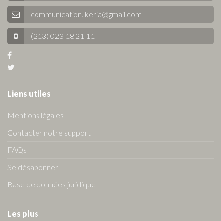
communication.lkeria@gmail.com
(213) 023 18 21 11
Liens utiles
Mentions légales
Contacter notre support
FAQs
Se désabonner
Base de données juridique
Les plus