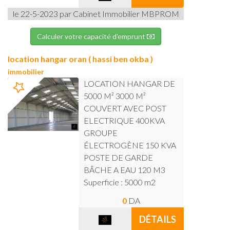
le 22-5-2023 par Cabinet Immobilier MBPROM
Calculer votre capacité d'emprunt
location hangar oran ( hassi ben okba )
immobilier
LOCATION HANGAR DE
5000 M² 3000 M²
COUVERT AVEC POST
ELECTRIQUE 400KVA
GROUPE
ÉLECTROGÈNE 150 KVA
POSTE DE GARDE
BÂCHE A EAU 120 M3
Superficie : 5000 m2
0
DA
DÉTAILS