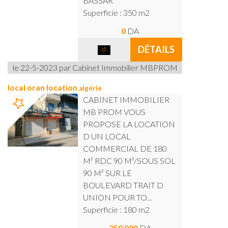
BASSAR
Superficie : 350 m2
0
DA
DÉTAILS
le 22-5-2023 par Cabinet Immobilier MBPROM
local oran location
algérie
CABINET IMMOBILIER
MB PROM VOUS
PROPOSE LA LOCATION
D UN LOCAL
COMMERCIAL DE 180
M² RDC 90 M²/SOUS SOL
90 M² SUR LE
BOULEVARD TRAIT D
UNION POUR TO...
Superficie : 180 m2
250 000
DA