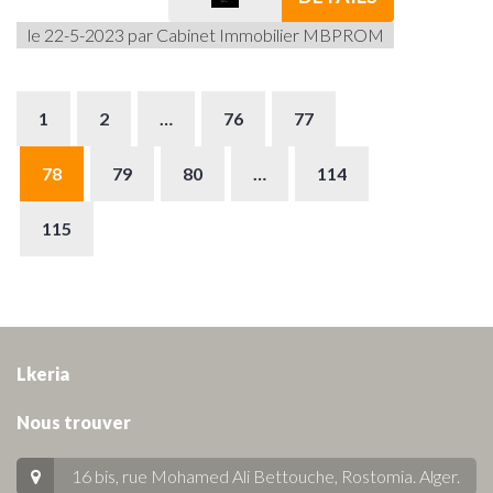
le 22-5-2023 par Cabinet Immobilier MBPROM
1
2
…
76
77
78
79
80
…
114
115
Lkeria
Nous trouver
16 bis, rue Mohamed Ali Bettouche, Rostomia.
Alger
.