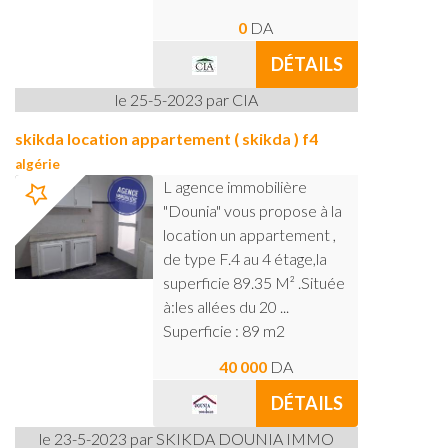
0
DA
DÉTAILS
le 25-5-2023 par CIA
skikda location appartement ( skikda ) f4
algérie
L agence immobilière
"Dounia" vous propose à la
location un appartement ,
de type F.4 au 4 étage,la
superficie 89.35 M² .Située
à:les allées du 20 ...
Superficie : 89 m2
40 000
DA
DÉTAILS
le 23-5-2023 par SKIKDA DOUNIA IMMO