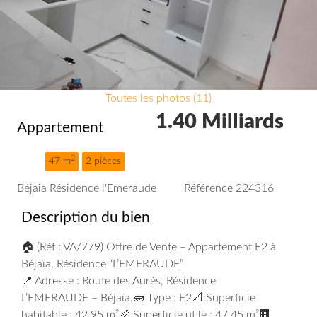
Toutes les photos (11)
1.40 Milliards
Appartement
2
47 m
2 pièces
Béjaia Résidence l'Emeraude
Référence 224316
Description du bien
🏠 (Réf : VA/779) Offre de Vente – Appartement F2 à
Béjaïa, Résidence “L’EMERAUDE”
📍 Adresse : Route des Aurès, Résidence
L’EMERAUDE – Béjaïa.🧱 Type : F2📐 Superficie
habitable : 42,95 m²📏 Superficie utile : 47,45 m²🏢