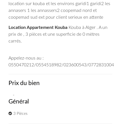
location sur kouba et les environs garidi1 garidi2 les
annasers 1 les annassers2 coopemad nord et
coopemad sud ext pour client serieux en attente
Location Appartement Kouba
Kouba à Alger . A un
prix de , 3 pièces et une superficie de 0 mètres
carrés.
Appelez-nous au :
0550470212/0554518982/023600543/0772831004
Prix du bien
-
Général
3 Pièces