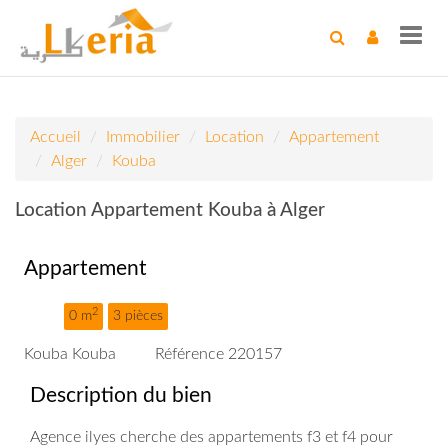
Toggl
navig
Accueil
Immobilier
Location
Appartement
Alger
Kouba
Location Appartement Kouba à Alger
Appartement
2
0 m
3 pièces
Kouba Kouba
Référence 220157
Description du bien
Agence ilyes cherche des appartements f3 et f4 pour