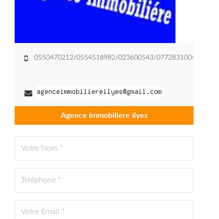
0550470212/0554518982/023600543/0772831004
Agence immobiliere ilyes