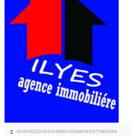
0550470212/0554518982/023600543/0772831004