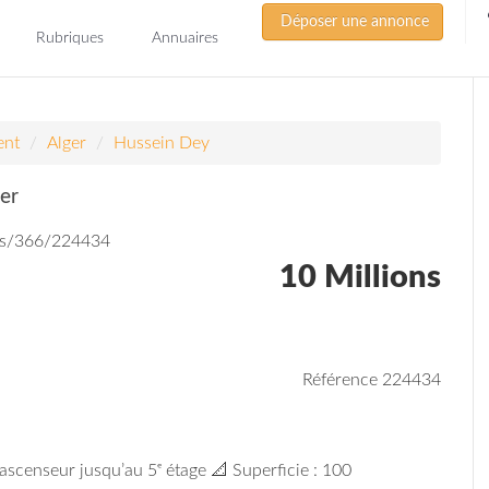
Déposer une annonce
Rubriques
Annuaires
ent
Alger
Hussein Dey
er
ds/366/224434
10 Millions
Référence 224434
ascenseur jusqu’au 5ᵉ étage 📐 Superficie : 100