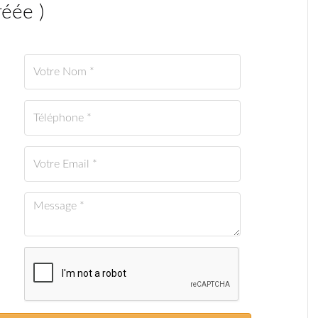
réée
)