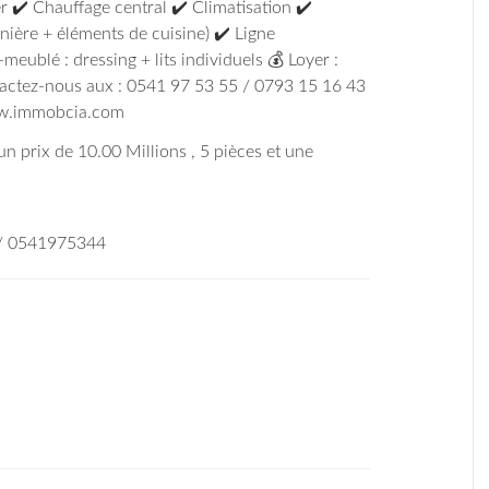
r ✔️ Chauffage central ✔️ Climatisation ✔️
nière + éléments de cuisine) ✔️ Ligne
eublé : dressing + lits individuels 💰 Loyer :
tactez-nous aux : 0541 97 53 55 / 0793 15 16 43
ww.immobcia.com
 un prix de 10.00 Millions , 5 pièces et une
 / 0541975344