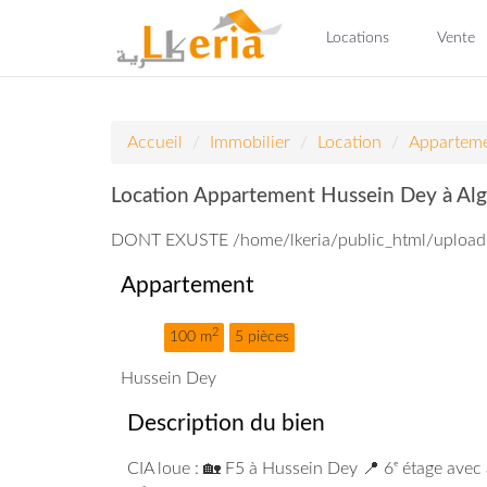
Locations
Vente
Accueil
Immobilier
Location
Appartem
Location Appartement Hussein Dey à Alg
DONT EXUSTE /home/lkeria/public_html/uploa
Appartement
2
100 m
5 pièces
Hussein Dey
Description du bien
CIA loue : 🏡 F5 à Hussein Dey 📍 6ᵉ étage avec 