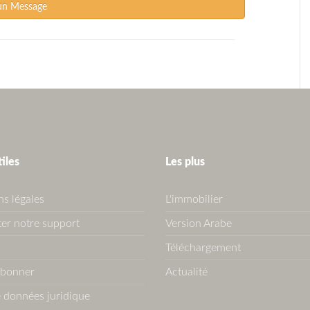
un Message
tiles
Les plus
s légales
L'immobilier
er notre support
Version Arabe
Téléchargement
abonner
Actualité
 données juridique