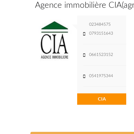
Agence immobilière CIA
(
ag
023484575
0793151643
0661523152
0541975344
CIA