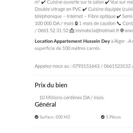
m² ✔️ Cuisine ouverte sur le salon ✔️ Vue sur me
Double vitrage en PVC ✔️ Cuisine équipée (cuisi
téléphonique – Internet – Fibre optique ✔️ Semi-m
100 000 DA / mois 🔒 1 mois de caution 📞 Con
/ 0661 52 31 52 📩 immobcia@hotmail.fr 🌐 w
Location Appartement Hussein Dey
à Alger . A
superficie de 100 mètres carrés.
Appelez-nous au : 0793151643 / 0661523152
Prix du bien
10 Millions
centimes DA
/ mois
Général
Surface :100 M2
5 Pièces