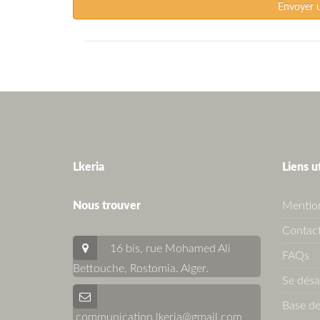
Envoyer 
Lkeria
Liens u
Nous trouver
Mention
Contact
16 bis, rue Mohamed Ali
FAQs
Bettouche, Rostomia.
Alger
.
Se dés
Base de
communication.lkeria@gmail.com