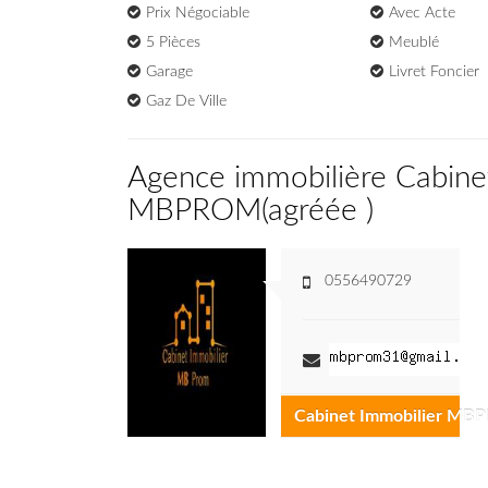
Prix Négociable
Avec Acte
5 Pièces
Meublé
Garage
Livret Foncier
Gaz De Ville
Agence immobilière Cabine
MBPROM
(
agréée
)
0556490729
Cabinet Immobilier M