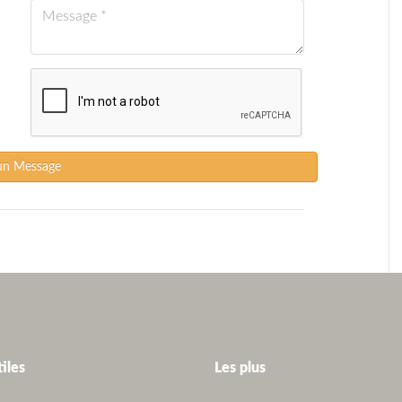
un Message
tiles
Les plus