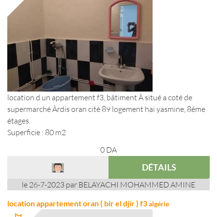
location d un appartement f3, bâtiment À situé a coté de
supermarché Àrdis oran cité 89 logement hai yasmine, 8éme
étages.
Superficie : 80 m2
0
DA
DÉTAILS
le 26-7-2023 par BELAYACHI MOHAMMED AMINE
location appartement oran ( bir el djir ) f3
algérie