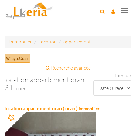
Toggl
navig
Immobilier
Location
appartement
Wilaya:Oran
Recherche avancée
Trier par
location appartement oran
31
louer
location appartement oran ( oran )
immobilier