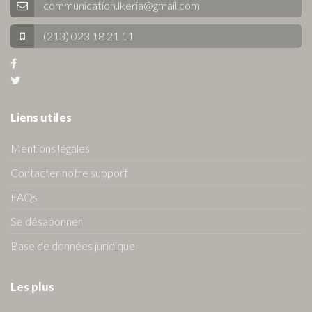
communication.lkeria@gmail.com
(213) 023 18 21 11
Liens utiles
Mentions légales
Contacter notre support
FAQs
Se désabonner
Base de données juridique
Les plus